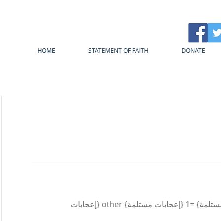
HOME
STATEMENT OF FAITH
DONATE
{count, plural، =0 {إعجابات مستلمة} =1 {إعجابات مستلمة} other {إعجابات