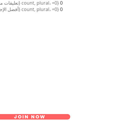
0
{count, plural، =0 {تعليقات مستلمة} =1 {تعليق مستلم} other {تعليقات مستلمة} }
0
{count, plural، =0 {أفضل الإجابات} =1 {أفضل إجابة} other {أفضل الإجابات} }
Join Now