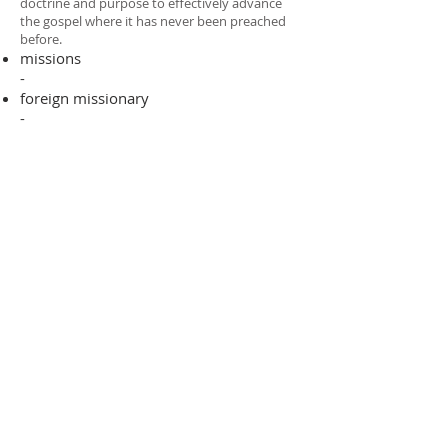
doctrine and purpose to effectively advance
the gospel where it has never been preached
before.​
missions
-
foreign missionary
-
national pastor
ADDRESS
706-955-4916
PO BOX 507
Louisville, GA 30434
support@finalfrontiers.world
Join Now
© 2019 Final Frontiers Foundation,
Inc.