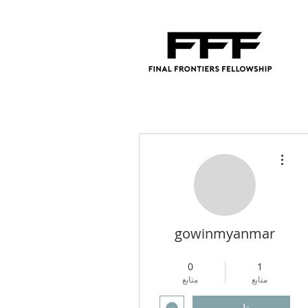
مزيد من الإجراءات
gowinmyanmar
4
+
Regional Director
0
1
متابع
متابع