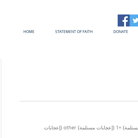
HOME
STATEMENT OF FAITH
DONATE
{count, plural، =0 {إعجابات مستلمة} =1 {إعجابات مستلمة} other {إعجابات