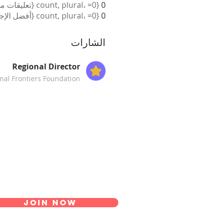
0
{count, plural، =0 {تعليقات مستلمة} =1 {تعليق مستلم} other {تعليقات مستلمة} }
0
{count, plural، =0 {أفضل الإجابات} =1 {أفضل إجابة} other {أفضل الإجابات} }
الشارات
Regional Director
inal Frontiers Foundation
Join Now