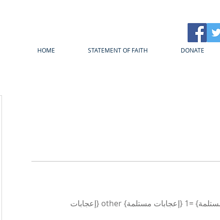
HOME
STATEMENT OF FAITH
DONATE
{count, plural، =0 {إعجابات مستلمة} =1 {إعجابات مستلمة} other {إعجابات