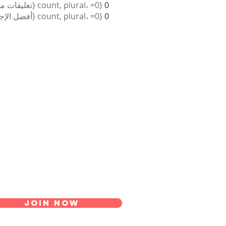
0
{count, plural، =0 {تعليقات مستلمة} =1 {تعليق مستلم} other {تعليقات مستلمة} }
0
{count, plural، =0 {أفضل الإجابات} =1 {أفضل إجابة} other {أفضل الإجابات} }
Join Now