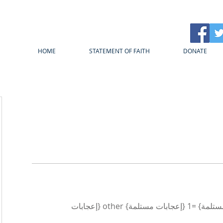
HOME
STATEMENT OF FAITH
DONATE
{count, plural، =0 {إعجابات مستلمة} =1 {إعجابات مستلمة} other {إعجابات