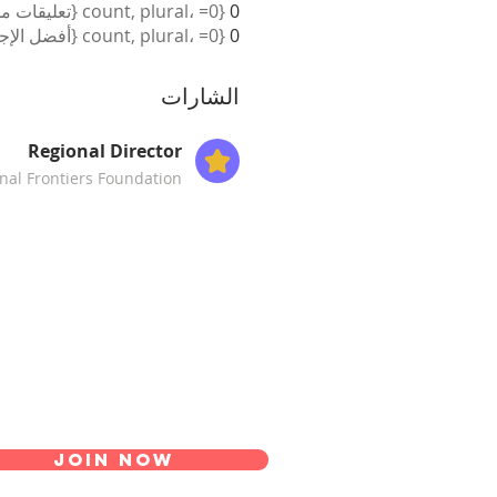
0
{count, plural، =0 {تعليقات مستلمة} =1 {تعليق مستلم} other {تعليقات مستلمة} }
0
{count, plural، =0 {أفضل الإجابات} =1 {أفضل إجابة} other {أفضل الإجابات} }
الشارات
Regional Director
inal Frontiers Foundation
Join Now