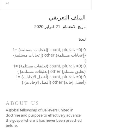
الملف التعريفي
تاريخ الانضمام: 21 فبراير 2020
نبذة
0
{count, plural، =0 {إعجابات مستلمة} =1
{إعجابات مستلمة} other {إعجابات مستلمة}
}
0
{count, plural، =0 {تعليقات مستلمة} =1
{تعليق مستلم} other {تعليقات مستلمة} }
0
{count, plural، =0 {أفضل الإجابات} =1
{أفضل إجابة} other {أفضل الإجابات} }
ABOUT US
A global fellowship of Believers united in
doctrine and purpose to effectively advance
the gospel where it has never been preached
before.​