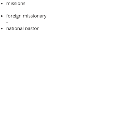
missions
-
foreign missionary
-
national pastor
ADDRESS
706-955-4916
PO BOX 507
Louisville, GA 30434
support@finalfrontiers.world
Join Now
© 2019 Final Frontiers Foundation,
Inc.