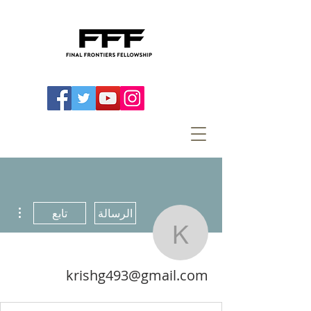
مزيد
الرسالة
تابع
g493@gmail.com
krishg493@gmail.com