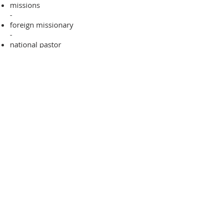
missions
-
foreign missionary
-
national pastor
ADDRESS
706-955-4916
PO BOX 507
Louisville, GA 30434
support@finalfrontiers.world
Join Now
© 2019 Final Frontiers Foundation,
Inc.