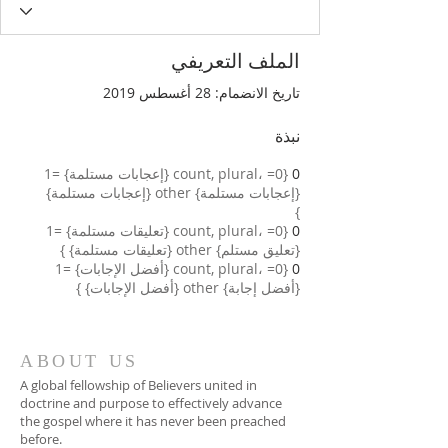
الملف التعريفي
تاريخ الانضمام: 28 أغسطس 2019
نبذة
0
{count, plural، =0 {إعجابات مستلمة} =1
{إعجابات مستلمة} other {إعجابات مستلمة}
}
0
{count, plural، =0 {تعليقات مستلمة} =1
{تعليق مستلم} other {تعليقات مستلمة} }
0
{count, plural، =0 {أفضل الإجابات} =1
{أفضل إجابة} other {أفضل الإجابات} }
ABOUT US
A global fellowship of Believers united in
doctrine and purpose to effectively advance
the gospel where it has never been preached
before.​