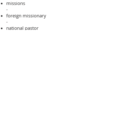
missions
-
foreign missionary
-
national pastor
ADDRESS
706-955-4916
PO BOX 507
Louisville, GA 30434
support@finalfrontiers.world
Join Now
© 2019 Final Frontiers Foundation,
Inc.