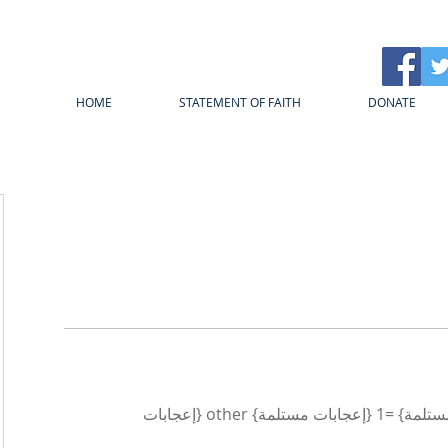
HOME
STATEMENT OF FAITH
DONATE
{count, plural، =0 {إعجابات مستلمة} =1 {إعجابات مستلمة} other {إعجابات