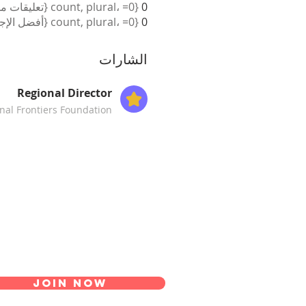
0
{count, plural، =0 {تعليقات مستلمة} =1 {تعليق مستلم} other {تعليقات مستلمة} }
0
{count, plural، =0 {أفضل الإجابات} =1 {أفضل إجابة} other {أفضل الإجابات} }
الشارات
Regional Director
inal Frontiers Foundation
Join Now