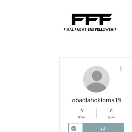
مزيد من الإجراءات
obadiahokioma19
0
0
متابع
متابع
تابع