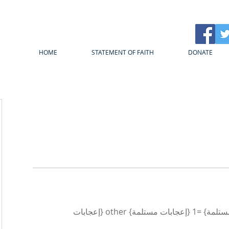
HOME
STATEMENT OF FAITH
DONATE
{count, plural، =0 {إعجابات مستلمة} =1 {إعجابات مستلمة} other {إعجابات