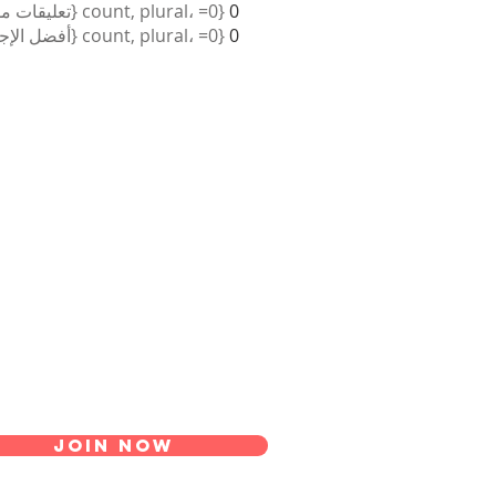
0
{count, plural، =0 {تعليقات مستلمة} =1 {تعليق مستلم} other {تعليقات مستلمة} }
0
{count, plural، =0 {أفضل الإجابات} =1 {أفضل إجابة} other {أفضل الإجابات} }
Join Now