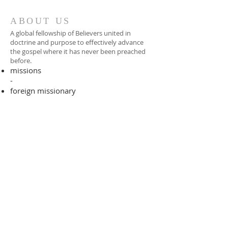
ABOUT US
A global fellowship of Believers united in
doctrine and purpose to effectively advance
the gospel where it has never been preached
before.​
missions
-
foreign missionary
-
national pastor
ADDRESS
706-955-4916
PO BOX 507
Louisville, GA 30434
support@finalfrontiers.world
Join Now