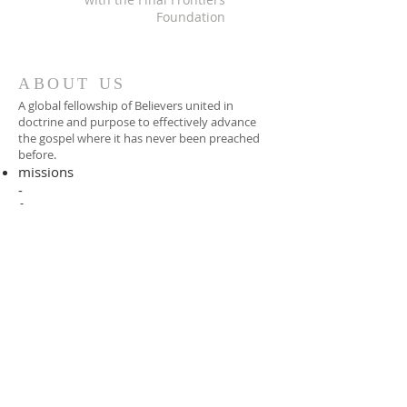
Foundation
ABOUT US
A global fellowship of Believers united in
doctrine and purpose to effectively advance
the gospel where it has never been preached
before.​
missions
-
foreign missionary
-
national pastor
ADDRESS
706-955-4916
PO BOX 507
Louisville, GA 30434