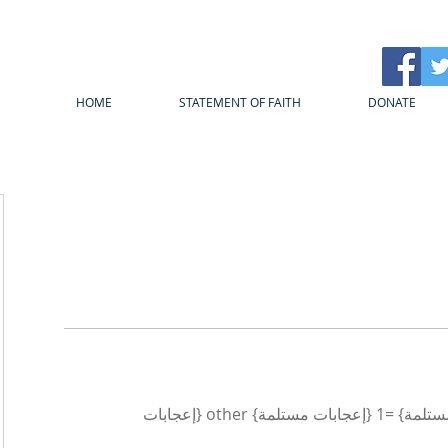
HOME
STATEMENT OF FAITH
DONATE
{count, plural، =0 {إعجابات مستلمة} =1 {إعجابات مستلمة} other {إعجابات