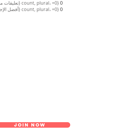
0
{count, plural، =0 {تعليقات مستلمة} =1 {تعليق مستلم} other {تعليقات مستلمة} }
0
{count, plural، =0 {أفضل الإجابات} =1 {أفضل إجابة} other {أفضل الإجابات} }
Join Now