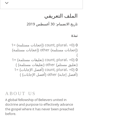
الملف التعريفي
تاريخ الانضمام: 30 أغسطس 2019
نبذة
0
{count, plural، =0 {إعجابات مستلمة} =1
{إعجابات مستلمة} other {إعجابات مستلمة}
}
0
{count, plural، =0 {تعليقات مستلمة} =1
{تعليق مستلم} other {تعليقات مستلمة} }
0
{count, plural، =0 {أفضل الإجابات} =1
{أفضل إجابة} other {أفضل الإجابات} }
ABOUT US
A global fellowship of Believers united in
doctrine and purpose to effectively advance
the gospel where it has never been preached
before.​