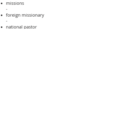
missions
-
foreign missionary
-
national pastor
ADDRESS
706-955-4916
PO BOX 507
Louisville, GA 30434
support@finalfrontiers.world
Join Now
© 2019 Final Frontiers Foundation,
Inc.